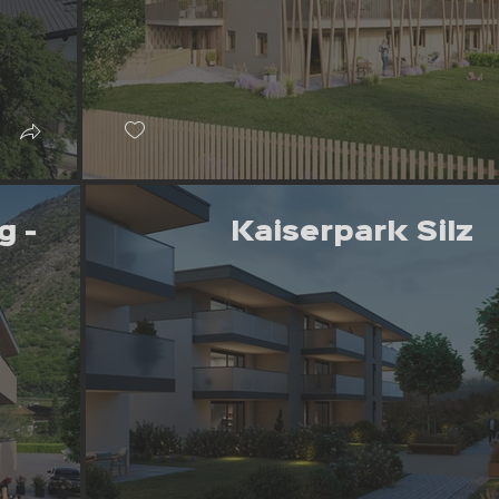
g -
Kaiserpark Silz