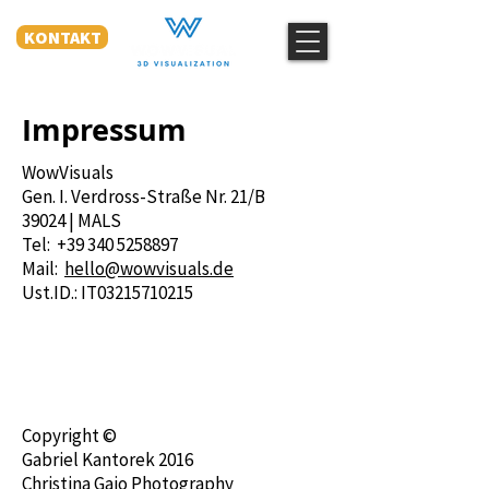
KONTAKT
Impressum
WowVisuals
Gen. I. Verdross-Straße Nr. 21/B
39024 | MALS
Tel:
+39 340 5258897
Mail:
hello@wowvisuals.de
Ust.ID.: IT03215710215
Fotos, Bilder &
Visualisierung
en
Copyright ©
Gabriel Kantorek 2016
Christina Gaio Photography