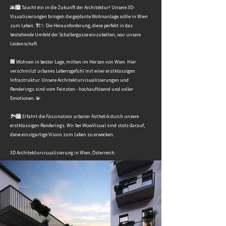
🌆🏙️ Taucht ein in die Zukunft der Architektur! Unsere 3D-
Visualisierungen bringen die geplante Wohnanlage soVie in Wien
zum Leben. 🏗️✨ Die Herausforderung, diese perfekt in das
bestehende Umfeld der Schallergasse einzubetten, war unsere
Leidenschaft.
🏢 Wohnen in bester Lage, mitten im Herzen von Wien. Hier
verschmilzt urbanes Lebensgefühl mit einer erstklassigen
Infrastruktur. Unsere Architekturvisualisierungen und
Renderings sind vom Feinsten - hochauflösend und voller
Emotionen. 💫
🏞️🏙️ Erfahrt die Faszination urbaner Ästhetik durch unsere
erstklassigen Renderings. Wir bei WowVisual sind stolz darauf,
diese einzigartige Vision zum Leben zu erwecken.
3D Architekturvisualisierung in Wien, Österreich.