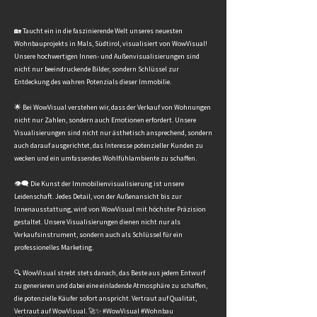
🏡 Taucht ein in die faszinierende Welt unseres neuesten
Wohnbauprojekts in Mals, Südtirol, visualisiert von WowVisual!
Unsere hochwertigen Innen- und Außenvisualisierungen sind
nicht nur beeindruckende Bilder, sondern Schlüssel zur
Entdeckung des wahren Potenzials dieser Immobilie.
🌟 Bei WowVisual verstehen wir, dass der Verkauf von Wohnungen
nicht nur Zahlen, sondern auch Emotionen erfordert. Unsere
Visualisierungen sind nicht nur ästhetisch ansprechend, sondern
auch darauf ausgerichtet, das Interesse potenzieller Kunden zu
wecken und ein umfassendes Wohlfühlambiente zu schaffen.
👁‍🗨 Die Kunst der Immobilienvisualisierung ist unsere
Leidenschaft. Jedes Detail, von der Außenansicht bis zur
Innenausstattung, wird von WowVisual mit höchster Präzision
gestaltet. Unsere Visualisierungen dienen nicht nur als
Verkaufsinstrument, sondern auch als Schlüssel für ein
professionelles Marketing.
🔍 WowVisual strebt stets danach, das Beste aus jedem Entwurf
zu generieren und dabei eine einladende Atmosphäre zu schaffen,
die potenzielle Käufer sofort anspricht. Vertraut auf Qualität,
Vertraut auf WowVisual. 🚀✨ #WowVisual #Wohnbau