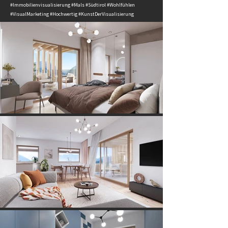
#Immobilienvisualisierung #Mals #Südtirol #Wohlfühlen
#VisualMarketing #Hochwertig #KunstDerVisualisierung