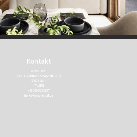
Kontakt
WowVisual
Gen. I. Verdross-Straße Nr. 21/B
39024 Mals
ITALIEN
+39 340 525 8897
hello@wowvisual.de