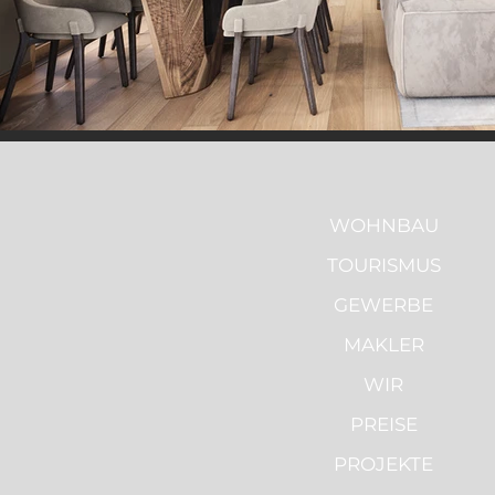
WOHNBAU
TOURISMUS
GEWERBE
MAKLER
WIR
PREISE
PROJEKTE