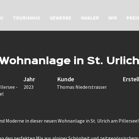
U
TOURISMUS
GEWERBE
MAKLER
WIR
PREI
Wohnanlage in St. Urlic
Jahr
Kunde
Erstel
llersee -
2023
Thomas Niederstrasser
el
nd Moderne in dieser neuen Wohnanlage in St. Ulrich am Pillersee!
en den perfekten Mix aus alpiner Schönheit und zeitgenössischem