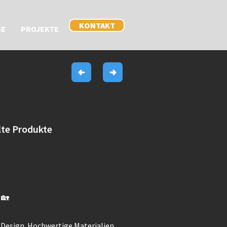
KONTAKT
SE
PROJEKTE
h
lte Produkte
 🏡
 Design. Hochwertige Materialien