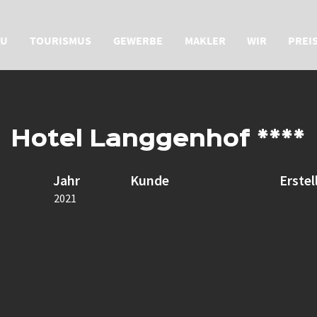
U
TOURISMUS
GEWERBE
MAKLER
WIR
PREI
Hotel Langgenhof ****
Jahr
Kunde
Erstel
2021