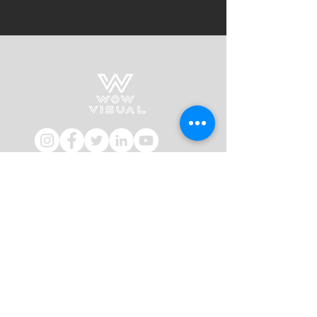
Impressum
AGB
Kontakt
WowVisual
Gen. I. Verdross-Straße Nr. 21/B
39024 Mals
ITALIEN
+39 340 525 8897
hello@wowvisual.de