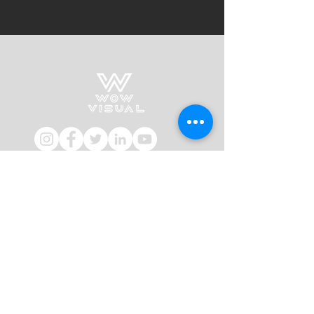
Impressum
AGB
Kontakt
WowVisual
Gen. I. Verdross-Straße Nr. 21/B
39024 Mals
ITALIEN
+39 340 525 8897
hello@wowvisual.de